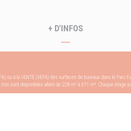
+ D'INFOS
A) ou à la VENTE (VEFA) des surfaces de bureaux dans le Parc 
 lots sont disponibles allant de 228 m² à 671 m². Chaque étage
ir une grande qualité de vie aux utilisateurs et un cadre de trava
 le site.
route A46, A43), aéroport Lyon Saint-Exupéry et gare TGV, lignes 