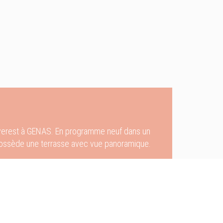
Everest à GENAS. En programme neuf dans un
 possède une terrasse avec vue panoramique.
il performant et esthétique :
de bus en provenance et à destination de Lyon.