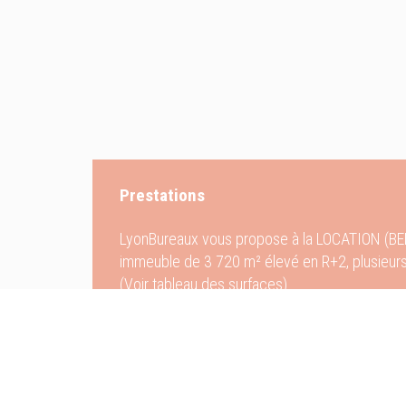
Prestations
LyonBureaux vous propose à la LOCATION (BEF
immeuble de 3 720 m² élevé en R+2, plusieurs
(Voir tableau des surfaces).
Cet ensemble immobilier est imaginé pour garant
- De nombreuses places de stationnements sur
- Restaurations autour du parc.
- Proximité des axes routiers principaux (auto